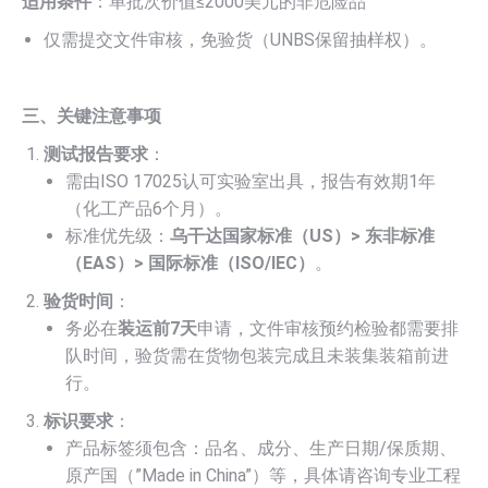
适用条件
：单批次价值≤2000美元的非危险品
仅需提交文件审核，免验货（UNBS保留抽样权）。
三、关键注意事项
测试报告要求
：
需由ISO 17025认可实验室出具，报告有效期1年
（化工产品6个月）。
标准优先级：
乌干达国家标准（US）> 东非标准
（EAS）> 国际标准（ISO/IEC）
。
验货时间
：
务必在
装运前7天
申请，文件审核预约检验都需要排
队时间，验货需在货物包装完成且未装集装箱前进
行。
标识要求
：
产品标签须包含：品名、成分、生产日期/保质期、
原产国（”Made in China”）等，具体请咨询专业工程