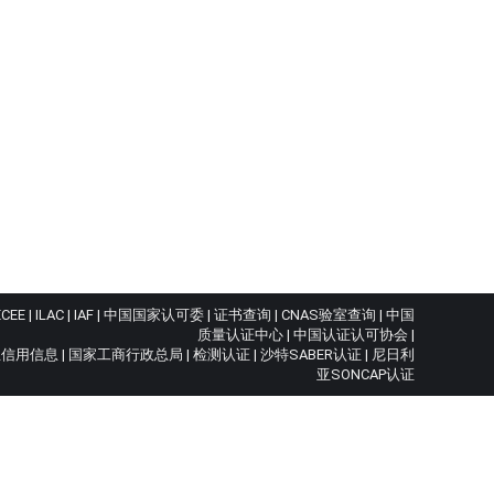
ECEE
|
ILAC
|
IAF
|
中国国家认可委
|
证书查询
|
CNAS验室查询
|
中国
质量认证中心
|
中国认证认可协会
|
业信用信息
|
国家工商行政总局
|
检测认证
|
沙特SABER认证
|
尼日利
亚SONCAP认证