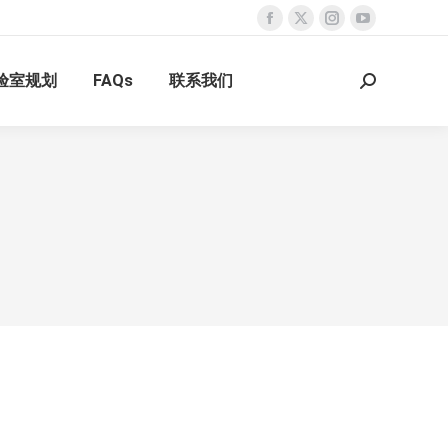
Facebook
X
Instagram
YouTube
page
page
page
page
验室规划
FAQs
联系我们
opens
opens
opens
opens
Search:
in
in
in
in
new
new
new
new
window
window
window
window