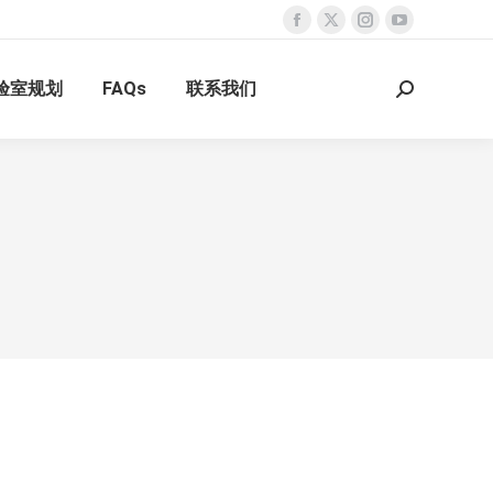
Facebook
X
Instagram
YouTube
page
page
page
page
验室规划
FAQs
联系我们
opens
opens
opens
opens
Search:
in
in
in
in
new
new
new
new
window
window
window
window