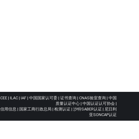
ECEE
|
ILAC
|
IAF
|
中国国家认可委
|
证书查询
|
CNAS验室查询
|
中国
质量认证中心
|
中国认证认可协会
|
业信用信息
|
国家工商行政总局
|
检测认证
|
沙特SABER认证
|
尼日利
亚SONCAP认证