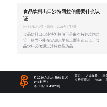
食品饮料出口沙特阿拉伯需要什么认
证
沙特SFDA认证
昂硕
2026年7月7日
食品饮料出口沙特阿拉伯不是由沙特标准间监
管，故而不能在SABER平台上面申请认证。食
品饮料必须通过沙特食品药品…
首页
认证服务
更
© 2026 Asill.cn 昂硕-助您
实验室规划
FAQs
走向世界！
粤ICP备18040120号