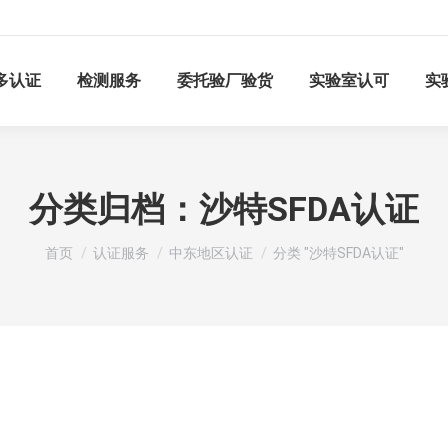
多认证
检测服务
委托验厂验货
实验室认可
实
分类归档：
沙特SFDA认证
您在这里：
首页
认证服务
中东地区认证
分类 "沙特SFDA认证"