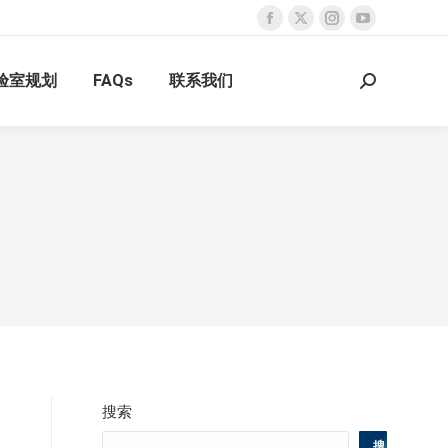
Facebook
X
Instagram
YouTube
page
page
page
page
验室规划
FAQs
联系我们
opens
opens
opens
opens
Search:
in
in
in
in
new
new
new
new
window
window
window
window
搜索
搜