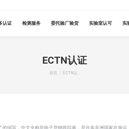
多认证
检测服务
委托验厂验货
实验室认可
实
ECTN认证
您在这里：
首页
ECTN认…
ING NOTE” 的缩写，中文全称是电子货物跟踪单，是许多非洲国家在海运