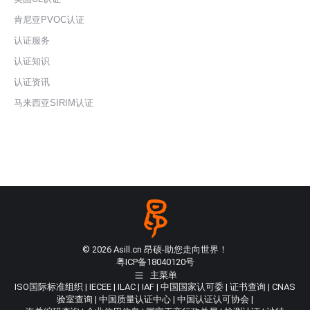
肯尼亚PVOC认证
认证服务
认证知识
认证资讯
马来西亚SIRIM认证
© 2026 Asill.cn 昂硕-助您走向世界！
粤ICP备18040120号
主菜单
ISO国际标准组织
|
IECEE
|
ILAC
|
IAF
|
中国国家认可委
|
证书查询
|
CNAS
验室查询
|
中国质量认证中心
|
中国认证认可协会
|