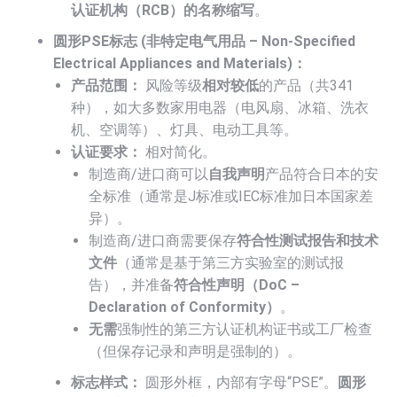
认证机构（RCB）的名称缩写
。
圆形PSE标志 (非特定电气用品 – Non-Specified
Electrical Appliances and Materials)：
产品范围：
风险等级
相对较低
的产品（共341
种），如大多数家用电器（电风扇、冰箱、洗衣
机、空调等）、灯具、电动工具等。
认证要求：
相对简化。
制造商/进口商可以
自我声明
产品符合日本的安
全标准（通常是J标准或IEC标准加日本国家差
异）。
制造商/进口商需要保存
符合性测试报告和技术
文件
（通常是基于第三方实验室的测试报
告），并准备
符合性声明（DoC –
Declaration of Conformity）
。
无需
强制性的第三方认证机构证书或工厂检查
（但保存记录和声明是强制的）。
标志样式：
圆形外框，内部有字母“PSE”。
圆形