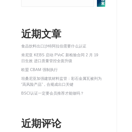
索
近期文章
食品饮料出口沙特阿拉伯需要什么认证
肯尼亚 KEBS 启动 PVoC 新检验合同 2 月 19
日生效 进口质量管控全面升级
欧盟 CBAM 强制执行
坦桑尼亚加强建筑材料监管：彩石金属瓦被列为
“高风险产品”，合规成出口关键
BSCI认证一定要会员推荐才能做吗？
近期评论