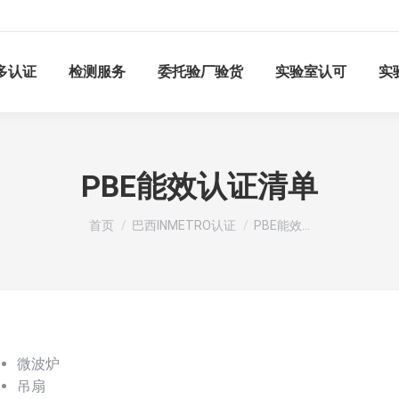
多认证
检测服务
委托验厂验货
实验室认可
实
PBE能效认证清单
您在这里：
首页
巴西INMETRO认证
PBE能效…
微波炉
吊扇