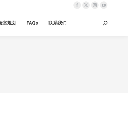
Facebook
X
Instagram
YouTube
page
page
page
page
验室规划
FAQs
联系我们
opens
opens
opens
opens
Search:
in
in
in
in
new
new
new
new
window
window
window
window