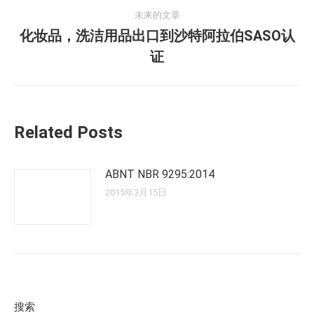
导
的
未来的文章
文
化妆品，洗洁用品出口到沙特阿拉伯SASO认
航
未
章：
证
来
的
文
章：
Related Posts
ABNT NBR 9295:2014
2015年3月15日
搜索