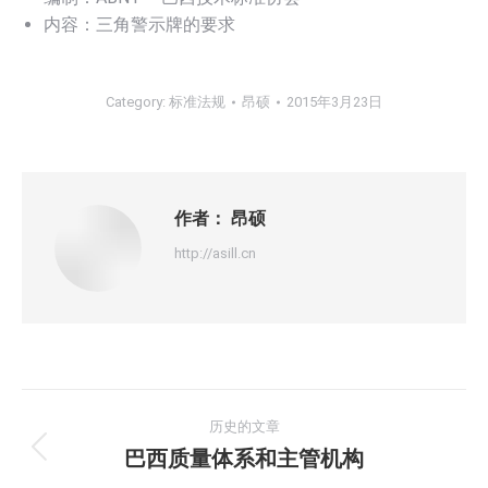
内容：三角警示牌的要求
Category:
标准法规
昂硕
2015年3月23日
作者：
昂硕
http://asill.cn
文
历史的文章
章
巴西质量体系和主管机构
历
史