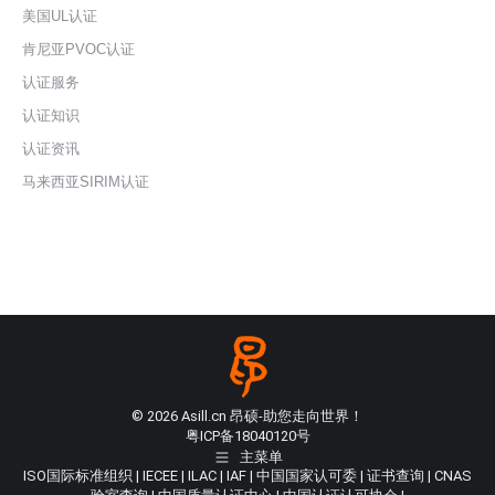
美国UL认证
肯尼亚PVOC认证
认证服务
认证知识
认证资讯
马来西亚SIRIM认证
© 2026 Asill.cn 昂硕-助您走向世界！
粤ICP备18040120号
主菜单
ISO国际标准组织
|
IECEE
|
ILAC
|
IAF
|
中国国家认可委
|
证书查询
|
CNAS