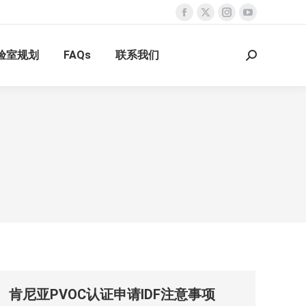
Facebook
X
Instagram
YouTube
page
page
page
page
验室规划
FAQs
联系我们
opens
opens
opens
opens
Search:
in
in
in
in
new
new
new
new
window
window
window
window
肯尼亚PVOC认证申请IDF注意事项