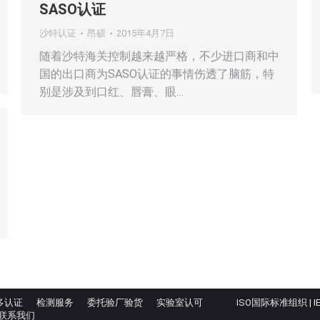
SASO认证
沙特认证
昂硕
2015年4月7日
随着沙特海关控制越来越严格，不少进口商和中
国的出口商为SASO认证的事情伤透了脑筋，特
别是涉及到口红、唇膏、眼…
多认证
检测服务
委托验厂验货
实验室认可
ISO国际标准组织
|
I
联系我们