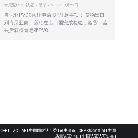
肯尼亚PVOC认证
昂硕
2014年3月23日
肯尼亚PVOC认证申请IDF注意事项： 货物出口
到肯尼亚前，必须在出口国完成检验，验货，监
装后获得肯尼亚PVO…
ECEE
|
ILAC
|
IAF
|
中国国家认可委
|
证书查询
|
CNAS验室查询
|
中国
质量认证中心
|
中国认证认可协会
|