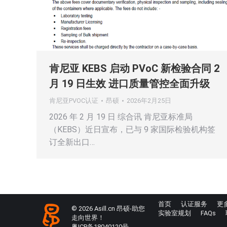
肯尼亚 KEBS 启动 PVoC 新检验合同 2
月 19 日生效 进口质量管控全面升级
肯尼亚PVOC认证
昂硕
2026年2月25日
2026 年 2 月 19 日 综合讯 肯尼亚标准局
（KEBS）近日宣布，已与 9 家国际检验机构签
订全新出口…
首页
认证服务
更
© 2026 Asill.cn 昂硕-助您
实验室规划
FAQs
走向世界！
粤ICP备18040120号