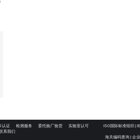
多认证
检测服务
委托验厂验货
实验室认可
ISO国际标准组织
|
I
联系我们
海关编码查询
|
企