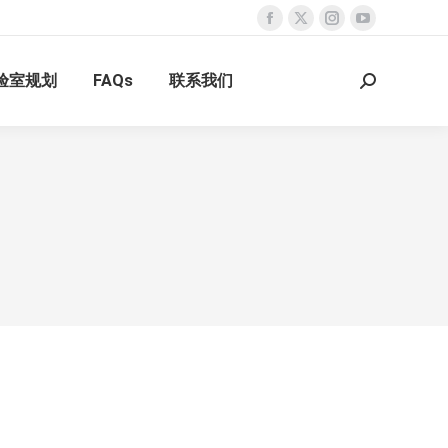
Facebook
X
Instagram
YouTube
page
page
page
page
验室规划
FAQs
联系我们
opens
opens
opens
opens
Search:
in
in
in
in
new
new
new
new
window
window
window
window