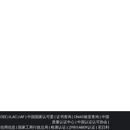
ECEE
|
ILAC
|
IAF
|
中国国家认可委
|
证书查询
|
CNAS验室查询
|
中国
质量认证中心
|
中国认证认可协会
|
业信用信息
|
国家工商行政总局
|
检测认证
|
沙特SABER认证
|
尼日利