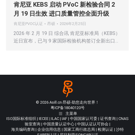
肯尼亚 KEBS 启动 PVoC 新检验合同 2
月 19 日生效 进口质量管控全面升级
肯尼亚PVOC认证
昂硕
2026年2月25日
2026 年 2 月 19 日 综合讯 肯尼亚标准局（KEBS）
近日宣布，已与 9 家国际检验机构签订全新出口…
© 2026 Asill.cn 昂硕-助您走向世界！
粤ICP备18040120号
主菜单
ISO国际标准组织
|
IECEE
|
ILAC
|
IAF
|
中国国家认可委
|
证书查询
|
CNAS
验室查询
|
中国质量认证中心
|
中国认证认可协会
|
海关编码查询
|
企业信用信息
|
国家工商行政总局
|
检测认证
|
沙特
SABER认证
|
尼日利亚SONCAP认证