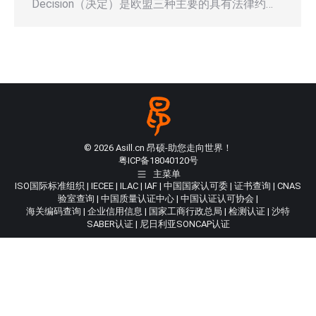
Decision（决定）是欧盟三种主要的具有法律约…
© 2026 Asill.cn 昂硕-助您走向世界！
粤ICP备18040120号
主菜单
ISO国际标准组织
|
IECEE
|
ILAC
|
IAF
|
中国国家认可委
|
证书查询
|
CNAS
验室查询
|
中国质量认证中心
|
中国认证认可协会
|
海关编码查询
|
企业信用信息
|
国家工商行政总局
|
检测认证
|
沙特
SABER认证
|
尼日利亚SONCAP认证