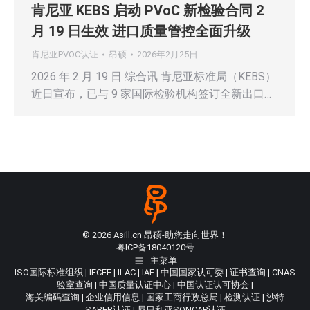
肯尼亚 KEBS 启动 PVoC 新检验合同 2
月 19 日生效 进口质量管控全面升级
肯尼亚PVOC认证
昂硕
2026年2月25日
2026 年 2 月 19 日 综合讯 肯尼亚标准局（KEBS）
近日宣布，已与 9 家国际检验机构签订全新出口…
© 2026 Asill.cn 昂硕-助您走向世界！
粤ICP备18040120号
主菜单
ISO国际标准组织
|
IECEE
|
ILAC
|
IAF
|
中国国家认可委
|
证书查询
|
CNAS
验室查询
|
中国质量认证中心
|
中国认证认可协会
|
海关编码查询
|
企业信用信息
|
国家工商行政总局
|
检测认证
|
沙特
SABER认证
|
尼日利亚SONCAP认证