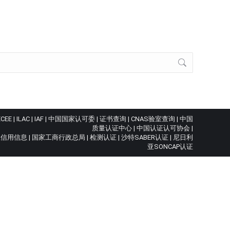
ECEE
|
ILAC
|
IAF
|
中国国家认可委
|
证书查询
|
CNAS验室查询
|
中国
质量认证中心
|
中国认证认可协会
|
业信用信息
|
国家工商行政总局
|
检测认证
|
沙特SABER认证
|
尼日利
亚SONCAP认证