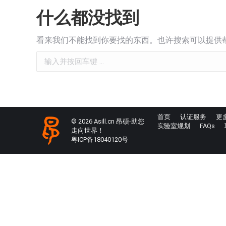
什么都没找到
看来我们不能找到你要找的东西。也许搜索可以提供
Search:
首页
认证服务
更
© 2026 Asill.cn 昂硕-助您
实验室规划
FAQs
走向世界！
粤ICP备18040120号