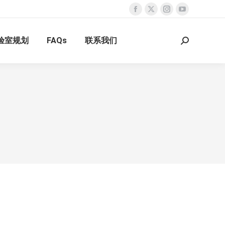
Facebook
X
Instagram
YouTube
page
page
page
page
验室规划
FAQs
联系我们
opens
opens
opens
opens
Search:
in
in
in
in
new
new
new
new
window
window
window
window